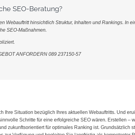
iche SEO-Beratung?
en Webauftritt hinsichtlich Struktur, Inhalten und Rankings. I
gliche SEO-Maßnahmen.
iziert.
EBOT ANFORDERN 089 237150-57
 Ihre Situation bezüglich Ihres aktuellen Webauftritts. Und er
nvolle Schritte für eine erfolgreiche SEO wären. Erstellen – 
und zukunftsorientiert für optimales Ranking ist. Grundsätzlich s
zur Verfügung und begleiten Sie langfristig als kompetenter P